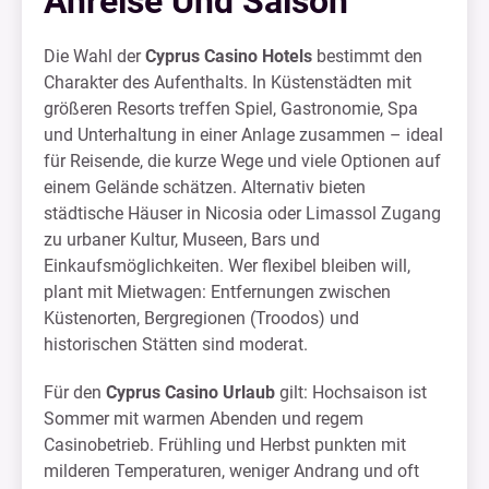
Anreise Und Saison
Die Wahl der
Cyprus Casino Hotels
bestimmt den
Charakter des Aufenthalts. In Küstenstädten mit
größeren Resorts treffen Spiel, Gastronomie, Spa
und Unterhaltung in einer Anlage zusammen – ideal
für Reisende, die kurze Wege und viele Optionen auf
einem Gelände schätzen. Alternativ bieten
städtische Häuser in Nicosia oder Limassol Zugang
zu urbaner Kultur, Museen, Bars und
Einkaufsmöglichkeiten. Wer flexibel bleiben will,
plant mit Mietwagen: Entfernungen zwischen
Küstenorten, Bergregionen (Troodos) und
historischen Stätten sind moderat.
Für den
Cyprus Casino Urlaub
gilt: Hochsaison ist
Sommer mit warmen Abenden und regem
Casinobetrieb. Frühling und Herbst punkten mit
milderen Temperaturen, weniger Andrang und oft