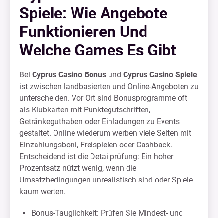
Spiele: Wie Angebote
Funktionieren Und
Welche Games Es Gibt
Bei
Cyprus Casino Bonus
und
Cyprus Casino Spiele
ist zwischen landbasierten und Online-Angeboten zu
unterscheiden. Vor Ort sind Bonusprogramme oft
als Klubkarten mit Punktegutschriften,
Getränkeguthaben oder Einladungen zu Events
gestaltet. Online wiederum werben viele Seiten mit
Einzahlungsboni, Freispielen oder Cashback.
Entscheidend ist die Detailprüfung: Ein hoher
Prozentsatz nützt wenig, wenn die
Umsatzbedingungen unrealistisch sind oder Spiele
kaum werten.
Bonus-Tauglichkeit: Prüfen Sie Mindest- und