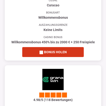
LIZENZ
Curacao
BONUSART
Willkommensbonus
AUSZAHLUNGSGRENZE
Keine Limits
CASINO BONUS
Willkommensbonus 450% bis zu 2000 € + 250 Freispiele
BONUS HOLEN
4.98/5 (118 Bewertungen)