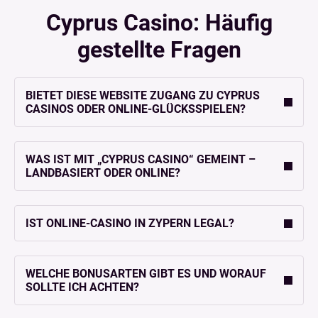
Cyprus Casino: Häufig
gestellte Fragen
BIETET DIESE WEBSITE ZUGANG ZU CYPRUS
CASINOS ODER ONLINE-GLÜCKSSPIELEN?
WAS IST MIT „CYPRUS CASINO“ GEMEINT –
LANDBASIERT ODER ONLINE?
IST ONLINE-CASINO IN ZYPERN LEGAL?
WELCHE BONUSARTEN GIBT ES UND WORAUF
SOLLTE ICH ACHTEN?