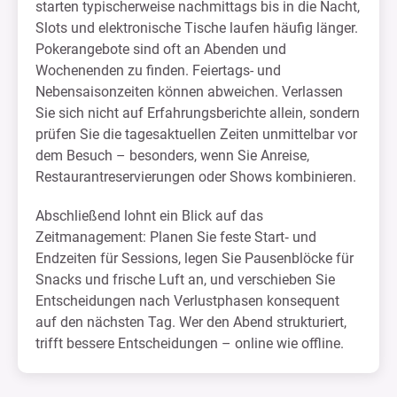
starten typischerweise nachmittags bis in die Nacht,
Slots und elektronische Tische laufen häufig länger.
Pokerangebote sind oft an Abenden und
Wochenenden zu finden. Feiertags- und
Nebensaisonzeiten können abweichen. Verlassen
Sie sich nicht auf Erfahrungsberichte allein, sondern
prüfen Sie die tagesaktuellen Zeiten unmittelbar vor
dem Besuch – besonders, wenn Sie Anreise,
Restaurantreservierungen oder Shows kombinieren.
Abschließend lohnt ein Blick auf das
Zeitmanagement: Planen Sie feste Start‑ und
Endzeiten für Sessions, legen Sie Pausenblöcke für
Snacks und frische Luft an, und verschieben Sie
Entscheidungen nach Verlustphasen konsequent
auf den nächsten Tag. Wer den Abend strukturiert,
trifft bessere Entscheidungen – online wie offline.