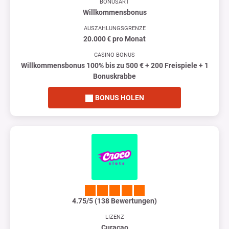
BONUSART
Willkommensbonus
AUSZAHLUNGSGRENZE
20.000 € pro Monat
CASINO BONUS
Willkommensbonus 100% bis zu 500 € + 200 Freispiele + 1
Bonuskrabbe
BONUS HOLEN
4.75/5 (138 Bewertungen)
LIZENZ
Curacao