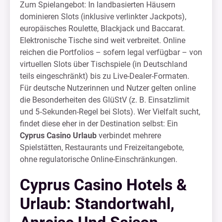
Zum Spielangebot: In landbasierten Häusern
dominieren Slots (inklusive verlinkter Jackpots),
europäisches Roulette, Blackjack und Baccarat.
Elektronische Tische sind weit verbreitet. Online
reichen die Portfolios – sofern legal verfügbar – von
virtuellen Slots über Tischspiele (in Deutschland
teils eingeschränkt) bis zu Live-Dealer-Formaten.
Für deutsche Nutzerinnen und Nutzer gelten online
die Besonderheiten des GlüStV (z. B. Einsatzlimit
und 5‑Sekunden-Regel bei Slots). Wer Vielfalt sucht,
findet diese eher in der Destination selbst: Ein
Cyprus Casino Urlaub
verbindet mehrere
Spielstätten, Restaurants und Freizeitangebote,
ohne regulatorische Online-Einschränkungen.
Cyprus Casino Hotels &
Urlaub: Standortwahl,