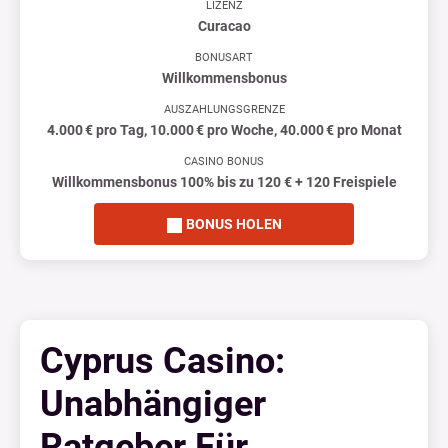
LIZENZ
Curacao
BONUSART
Willkommensbonus
AUSZAHLUNGSGRENZE
4.000 € pro Tag, 10.000 € pro Woche, 40.000 € pro Monat
CASINO BONUS
Willkommensbonus 100% bis zu 120 € + 120 Freispiele
BONUS HOLEN
Cyprus Casino:
Unabhängiger
Ratgeber Für