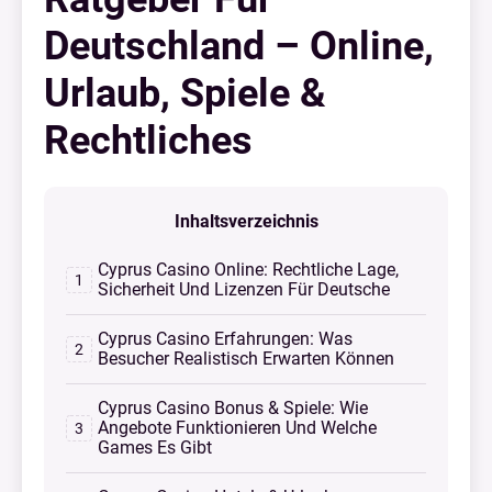
Deutschland – Online,
Urlaub, Spiele &
Rechtliches
Inhaltsverzeichnis
Cyprus Casino Online: Rechtliche Lage,
Sicherheit Und Lizenzen Für Deutsche
Cyprus Casino Erfahrungen: Was
Besucher Realistisch Erwarten Können
Cyprus Casino Bonus & Spiele: Wie
Angebote Funktionieren Und Welche
Games Es Gibt