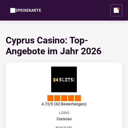
SPEISEKARTE
Cyprus Casino: Top-
Angebote im Jahr 2026
4.72/5 (62 Bewertungen)
LIZENZ
Curacao
BONUSART