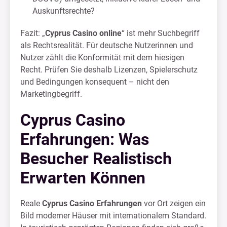
Auskunftsrechte?
Fazit: „
Cyprus Casino online
“ ist mehr Suchbegriff
als Rechtsrealität. Für deutsche Nutzerinnen und
Nutzer zählt die Konformität mit dem hiesigen
Recht. Prüfen Sie deshalb Lizenzen, Spielerschutz
und Bedingungen konsequent – nicht den
Marketingbegriff.
Cyprus Casino
Erfahrungen: Was
Besucher Realistisch
Erwarten Können
Reale
Cyprus Casino Erfahrungen
vor Ort zeigen ein
Bild moderner Häuser mit internationalem Standard.